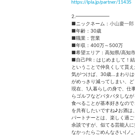
https://lpla.jp/partner/11435
2.━━━━━━━
小山慶一郎
■ニックネーム：
■年齢：30歳
■職業：営業
■年収：400万～500万
■希望エリア：高知県/高知
■自己PR：はじめまして！
ということで仲良くして貰え
気がつけば、30歳…まわり
がめっきり減ってしまい、ど
現在、1人暮らしの身で、仕
らゴルフなどバタバタしなが
食べることが基本好きなので
を共有したいですね♪お酒は
パートナーとは、楽しく過ご
余談ですが、似てる芸能人に
なかったらごめんなさい(ノ_