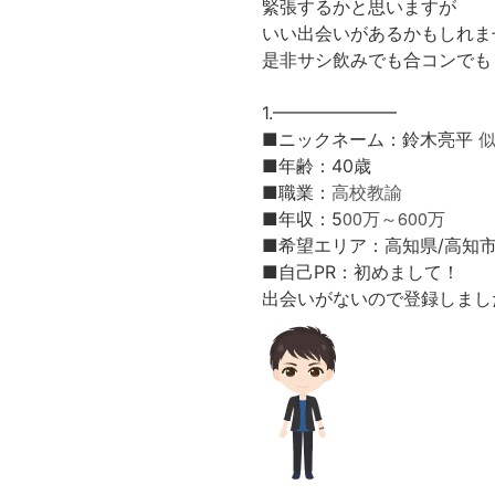
緊張するかと思いますが
いい出会いがあるかもしれま
是非サシ飲みでも合コンでも
1.━━━━━━━
■ニックネーム：鈴木亮平
■年齢：40歳
高校教諭
■職業：
00万～600万
■年収：5
■希望エリア：高知県/高知
■自己PR：
初めまして！
出会いがないので登録しまし