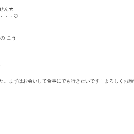
せん☆
・・・♡
似
の こう
市
た。まずはお会いして食事にでも行きたいです！よろしくお願