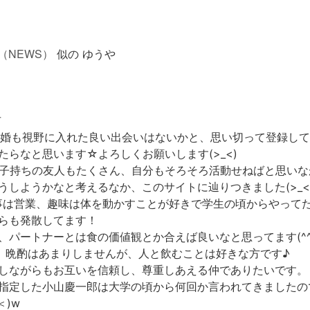
（NEWS）
似の ゆうや
市
結婚も視野に入れた良い出会いはないかと、思い切って登録し
たらなと思います☆よろしくお願いします(>_<)
は子持ちの友人もたくさん、自分もそろそろ活動せねばと思いな
うしようかなと考えるなか、このサイトに辿りつきました(>_<
事は営業、趣味は体を動かすことが好きで学生の頃からやって
らも発散してます！
、パートナーとは食の価値観とか合えば良いなと思ってます(^
、晩酌はあまりしませんが、人と飲むことは好きな方です♪
しながらもお互いを信頼し、尊重しあえる仲でありたいです。
指定した小山慶一郎は大学の頃から何回か言われてきましたので選
＜)w