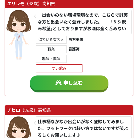
エリレモ
（48歳）
高知県
出会いのない職場環境なので、こちらで誠実
な方と出会いたく登録しました。 ｢サシ飲
み希望｣としておりますがお酒は全く呑めない
のでよろしくお願いいた...
似ている有名人
白石美帆
職業
看護師
趣味・興味
サシ飲み
申し込む
チヒロ
（36歳）
高知県
仕事柄なかなか出会いがなく登録してみまし
た。フットワークは軽い方ではないですが笑よ
ろしくお願いします♪︎