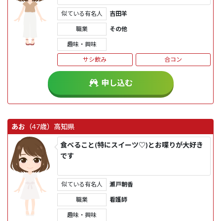
似ている有名人
吉田羊
職業
その他
趣味・興味
サシ飲み
合コン
申し込む
あお
（47歳）
高知県
食べること(特にスイーツ♡)とお喋りが大好き
です
似ている有名人
瀬戸朝香
職業
看護師
趣味・興味