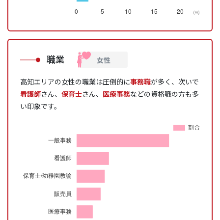
(%)
職業
高知エリアの女性の職業は圧倒的に
事務職
が多く、次いで
看護師
さん、
保育士
さん、
医療事務
などの資格職の方も多
い印象です。
割合