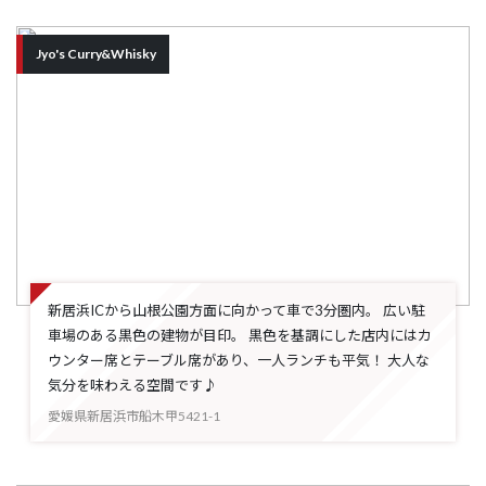
Jyo's Curry&Whisky
新居浜ICから山根公園方面に向かって車で3分圏内。 広い駐
車場のある黒色の建物が目印。 黒色を基調にした店内にはカ
ウンター席とテーブル席があり、一人ランチも平気！ 大人な
気分を味わえる空間です♪
愛媛県新居浜市船木甲5421-1