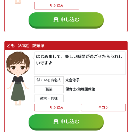
サシ飲み
申し込む
とも
（60歳）
愛媛県
はじめまして。楽しい時間が過ごせたらうれし
いです🎵
似ている有名人
米倉涼子
職業
保育士/幼稚園教諭
趣味・興味
サシ飲み
合コン
申し込む