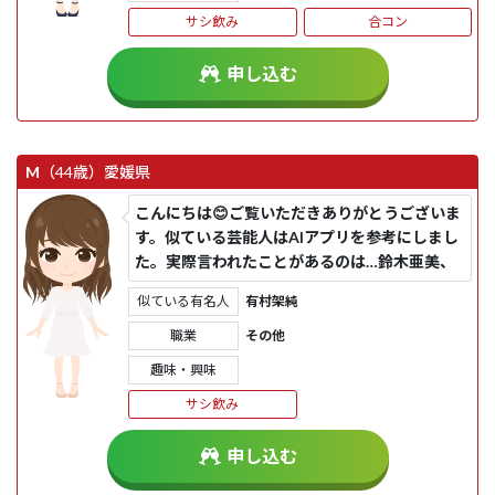
サシ飲み
合コン
申し込む
M
（44歳）
愛媛県
こんにちは😊ご覧いただきありがとうございま
す。似ている芸能人はAIアプリを参考にしまし
た。実際言われたことがあるのは…鈴木亜美、
石原さとみ、松本まりか...
似ている有名人
有村架純
職業
その他
趣味・興味
サシ飲み
申し込む