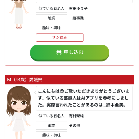
見られたりします。仕事...
似ている有名人
石田ゆり子
職業
一般事務
趣味・興味
サシ飲み
申し込む
M
（44歳）
愛媛県
こんにちは😊ご覧いただきありがとうございま
す。似ている芸能人はAIアプリを参考にしまし
た。実際言われたことがあるのは…鈴木亜美、
石原さとみ、松本まりか...
似ている有名人
有村架純
職業
その他
趣味・興味