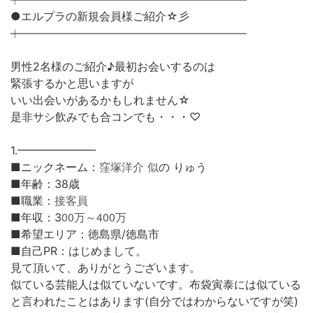
┿━━━━━━━━━━━━━━━━━━━━━━━━━
●エルプラの新規会員様ご紹介☆彡
┿━━━━━━━━━━━━━━━━━━━━━━━━━
男性2名様のご紹介♪最初お会いするのは
緊張するかと思いますが
いい出会いがあるかもしれません☆
是非サシ飲みでも合コンでも・・・♡
1.━━━━━━━
窪塚洋介
似
■ニックネーム：
の りゅう
■年齢：38歳
接客員
■職業：
00万～400万
■年収：3
■希望エリア：徳島県/徳島市
■自己PR：
はじめまして。
見て頂いて、ありがとうございます。
似ている芸能人は似ていないです。
布袋寅泰には似ている
と言われたことはあります(自分ではわからないですが笑)