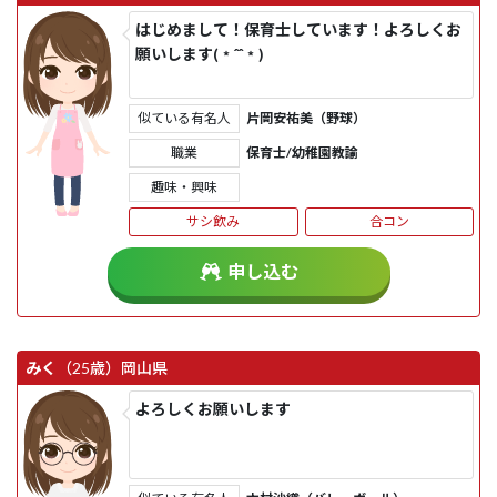
はじめまして！保育士しています！よろしくお
願いします(﹡ˆˆ﹡)
似ている有名人
片岡安祐美（野球）
職業
保育士/幼稚園教諭
趣味・興味
サシ飲み
合コン
申し込む
みく
（25歳）
岡山県
よろしくお願いします