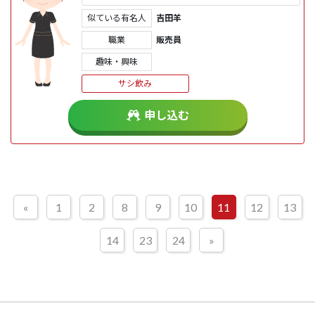
似ている有名人
吉田羊
職業
販売員
趣味・興味
サシ飲み
申し込む
«
1
2
8
9
10
11
12
13
14
23
24
»