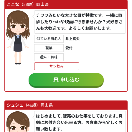
ここな
（58歳）
岡山県
チワワみたいな大きな目が特徴です。一緒に散
歩したりcafeや映画に行きませんか？犬好きさ
んも大歓迎です。よろしくお願いします。
似ている有名人
井上真央
職業
受付
趣味・興味
サシ飲み
申し込む
シュシュ
（46歳）
岡山県
はじめまして｡販売のお仕事をしております｡真
剣にお付き合い出来る方、お食事から宜しくお
願い致します｡