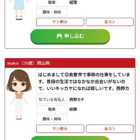
職業
経理
趣味・興味
サシ飲み
合コン
申し込む
mako
（38歳）
岡山県
はじめまして😊倉敷市で事務の仕事をしていま
す。普段の生活ではなかなか出会いがないの
で、いいキッカケになれば嬉しいです。西野カ
ナはタレ目な感じで言...
似ている有名人
西野カナ
職業
総務
趣味・興味
サシ飲み
合コン