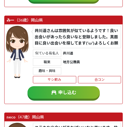
みー
（36歳）
岡山県
井川遥さんは雰囲気が似ているようです！良い
出会いがあったら良いなと登録しました。真面
目に良い出会いを探してます('ω')よろしくお願
いします♪
似ている有名人
井川遥
職業
地方公務員
趣味・興味
サシ飲み
合コン
申し込む
neco
（47歳）
岡山県