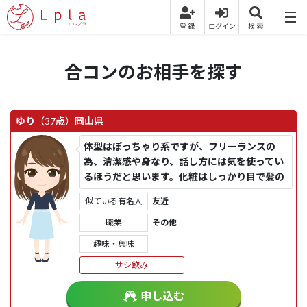
合コンのお相手を探す
ゆり
（37歳）
岡山県
体型はぽっちゃり系ですが、フリーランスの
為、清潔感や身なり、話し方には気を使ってい
るほうだと思います。化粧はしっかり目で髪の
毛はロング、綺麗目な服とヒ...
似ている有名人
友近
職業
その他
趣味・興味
サシ飲み
申し込む