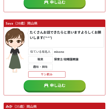
申し込む
Saya
（38歳）
岡山県
たくさんお話できたらと思いますよろしくお願
いします(*^^*)
似ている有名人
misono
職業
保育士/幼稚園教諭
趣味・興味
サシ飲み
申し込む
みか
（35歳）
岡山県