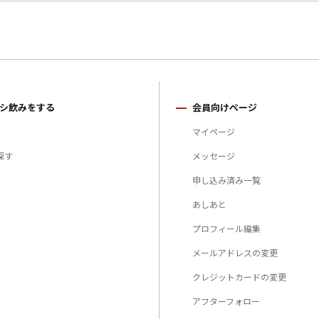
シ飲みをする
会員向けページ
マイページ
探す
メッセージ
申し込み済み一覧
あしあと
プロフィール編集
メールアドレスの変更
クレジットカードの変更
アフターフォロー