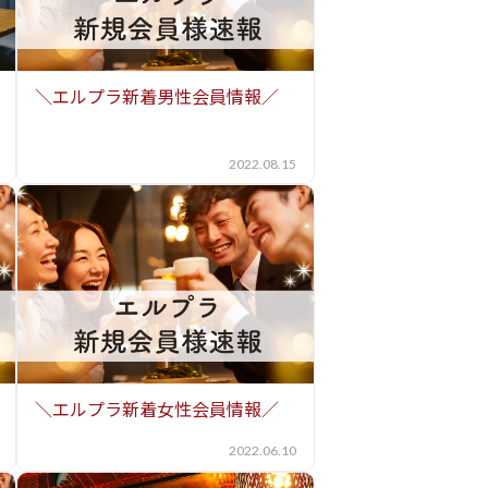
＼エルプラ新着男性会員情報／
2022.08.15
＼エルプラ新着女性会員情報／
2022.06.10