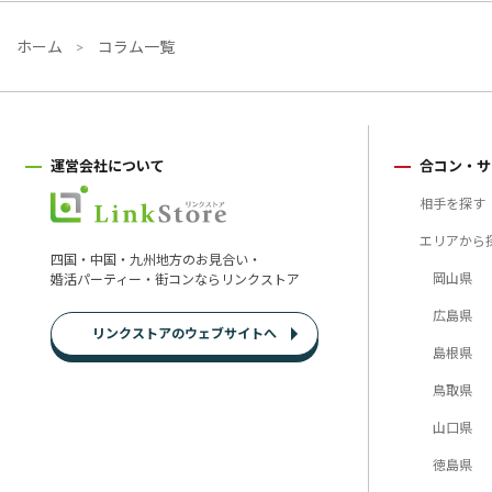
ホーム
コラム一覧
運営会社について
合コン・サ
相手を探す
エリアから
四国・中国・九州地方のお見合い・
岡山県
婚活パーティー・街コンならリンクストア
広島県
リンクストアのウェブサイトへ
島根県
鳥取県
山口県
徳島県