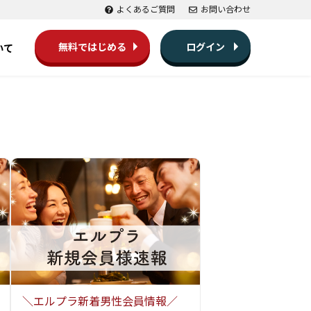
よくあるご質問
お問い合わせ
無料ではじめる
ログイン
いて
＼エルプラ新着男性会員情報／