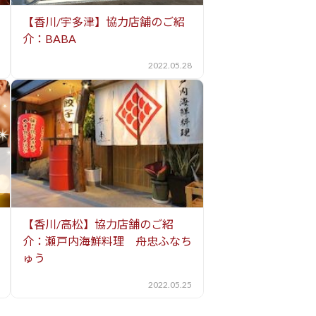
【香川/宇多津】協力店舗のご紹
介：BABA
2022.05.28
【香川/高松】協力店舗のご紹
介：瀬戸内海鮮料理 舟忠ふなち
ゅう
2022.05.25