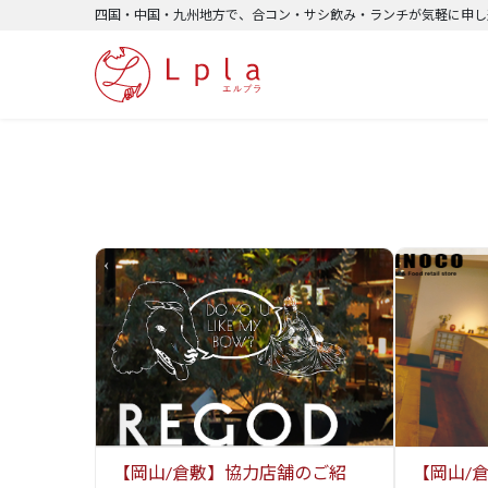
四国・中国・九州地方で、合コン・サシ飲み・ランチが気軽に申し込
【岡山/倉敷】協力店舗のご紹
【岡山/