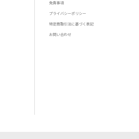
免責事項
プライバシーポリシー
特定商取引法に基づく表記
お問い合わせ