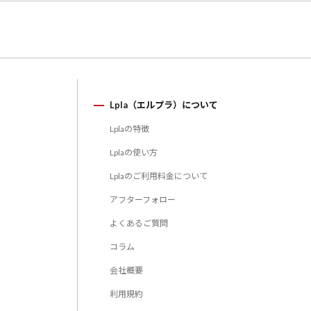
Lpla（エルプラ）について
Lplaの特徴
Lplaの使い方
Lplaのご利用料金について
アフターフォロー
よくあるご質問
コラム
会社概要
利用規約