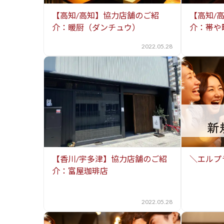
【高知/高知】協力店舗のご紹
【高知/
介：暖厨（ダンチュウ）
介：帯や
2022.05.28
【香川/宇多津】協力店舗のご紹
＼エルプ
介：富屋珈琲店
2022.05.28