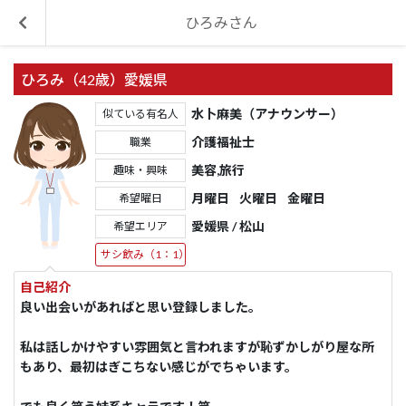
ひろみさん
ひろみ（42歳）愛媛県
水卜麻美（アナウンサー）
似ている有名人
介護福祉士
職業
美容,旅行
趣味・興味
月曜日
火曜日
金曜日
希望曜日
愛媛県 / 松山
希望エリア
サシ飲み（1：1）
自己紹介
良い出会いがあればと思い登録しました｡
私は話しかけやすい雰囲気と言われますが恥ずかしがり屋な所
もあり、最初はぎこちない感じがでちゃいます。