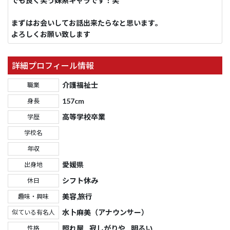
でも良く笑う妹系キャラです！笑
まずはお会いしてお話出来たらなと思います｡
よろしくお願い致します
詳細プロフィール情報
介護福祉士
職業
157cm
身長
高等学校卒業
学歴
学校名
年収
愛媛県
出身地
シフト休み
休日
美容,旅行
趣味・興味
水卜麻美（アナウンサー）
似ている有名人
照れ屋
寂しがりや
明るい
性格