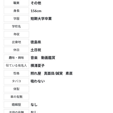
その他
職業
156cm
身長
短期大学卒業
学歴
学校名
年収
徳島県
出身地
土日祝
休日
音楽 動画鑑賞
趣味・興味
横澤夏子
似ている有名人
照れ屋
真面目/誠実
素直
性格
吸わない
タバコ
体型
車の有無
なし
婚姻歴
なし
子供の有無