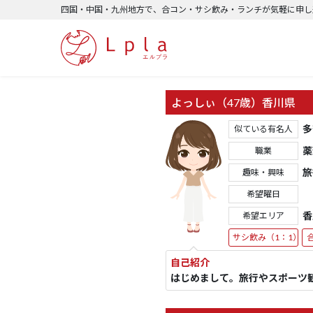
四国・中国・九州地方で、合コン・サシ飲み・ランチが気軽に申し込
よっしぃ（47歳）香川県
多
似ている有名人
薬
職業
旅
趣味・興味
希望曜日
香
希望エリア
サシ飲み（1：1）
自己紹介
はじめまして。旅行やスポーツ