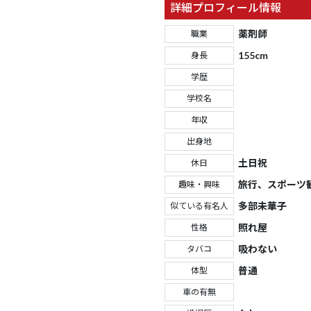
詳細プロフィール情報
薬剤師
職業
155cm
身長
学歴
学校名
年収
出身地
土日祝
休日
旅行、スポーツ
趣味・興味
多部未華子
似ている有名人
照れ屋
性格
吸わない
タバコ
普通
体型
車の有無