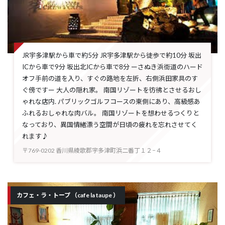
JR宇多津駅から車で約5分 JR宇多津駅から徒歩で約10分 坂出
ICから車で9分 坂出北ICから車で8分 ーさぬき浜街道のハード
オフ手前の道を入り、すぐの路地を左折、右側浜田家具のす
ぐ傍ですー 大人の隠れ家。 南国リゾートを彷彿とさせるおし
ゃれな店内. パブリックゴルフコースの東側にあり、高級感あ
ふれるおしゃれな肉バル。 南国リゾートを想わせるつくりと
なっており、異国情緒漂う空間が日頃の疲れを忘れさせてく
れます♪
〒769-0202 香川県綾歌郡宇多津町浜二番丁１２−４
カフェ・ラ・トープ （cafe la taupe ）