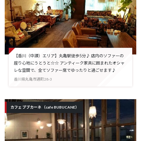
【香川（中讃）エリア】丸亀駅徒歩5分♪ 店内のソファーの
座り心地にうとうと☆☆ アンティーク家具に囲まれたオシャ
レな空間で、全てソファー席でゆったりと過ごせます♪
香川県丸亀市通町28-3
カフェ ブブカーネ （cafe BUBUCANE）