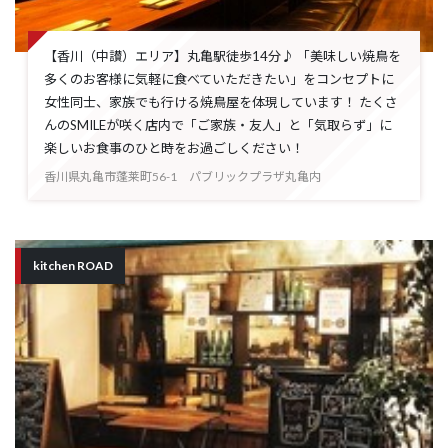
【香川（中讃）エリア】丸亀駅徒歩14分♪ 「美味しい焼鳥を
多くのお客様に気軽に食べていただきたい」をコンセプトに
女性同士、家族でも行ける焼鳥屋を体現しています！ たくさ
んのSMILEが咲く店内で「ご家族・友人」と「気取らず」に
楽しいお食事のひと時をお過ごしください！
香川県丸亀市蓬莱町56-1 パブリックプラザ丸亀内
kitchen ROAD