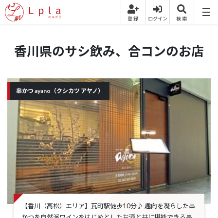
香川県のサシ飲み、合コンのお店
串かつ ayano（クシカツ アヤノ）
【香川（高松）エリア】瓦町駅徒歩10分♪ 趣向を凝らした串
かつを自然派ワインをはじめとしたお酒と共に堪能できる串