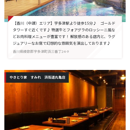
【香川（中讃）エリア】宇多津駅より徒歩15分♪ ゴールド
タワーすぐ近くです♪ 特選牛とフォアグラのロッシーニ風な
どお肉料理メニューが豊富です！ 解放感のある店内と、ラグ
ジュアリーなお席で幻想的な雰囲気を演出しております♪
香川県綾歌郡宇多津町浜三番丁24-9
やきとり家 すみれ 浜街道丸亀店