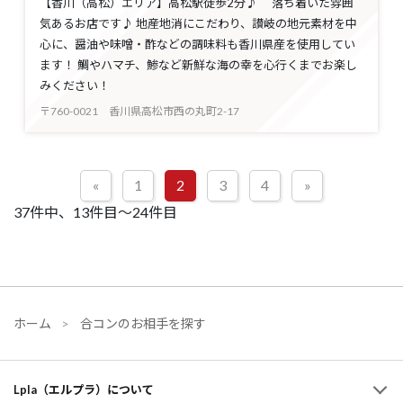
【香川（高松）エリア】高松駅徒歩2分♪ 落ち着いた雰囲
気あるお店です♪ 地産地消にこだわり、讃岐の地元素材を中
心に、醤油や味噌・酢などの調味料も香川県産を使用してい
ます！ 鯛やハマチ、鯵など新鮮な海の幸を心行くまでお楽し
みください！
〒760-0021 香川県高松市西の丸町2-17
«
1
2
3
4
»
37件中、13件目～24件目
ホーム
合コンのお相手を探す
Lpla（エルプラ）について